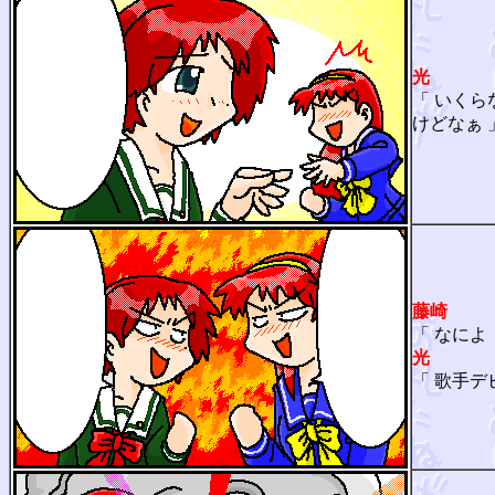
光
「 いく
けどなぁ 
藤崎
「 なによ
光
「 歌手デ