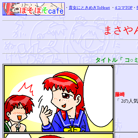
・
貴女にときめきToHeart
・
4コマTOP
・
まさや
タイトル「 コ○
藤崎
「 2の人