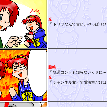
光
「 ドリフなんて古い、やっぱりひ
藤崎
「 坂道コントも知らないくせに～
光
「 チャンネル変えて懺悔室だけは