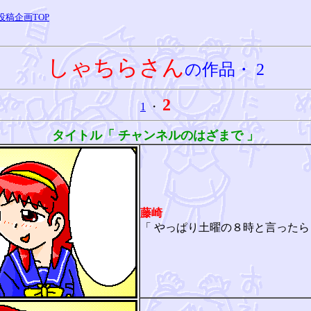
投稿企画TOP
しゃちらさん
の作品・ 2
2
1
・
タイトル「 チャンネルのはざまで 」
藤崎
「 やっぱり土曜の８時と言ったら