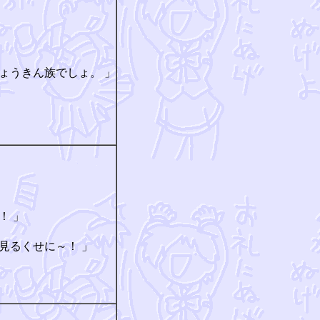
ょうきん族でしょ。 」
！ 」
見るくせに～！ 」