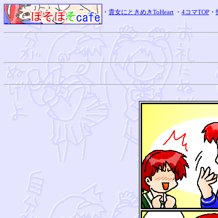
・
貴女にときめきToHeart
・
4コマTOP
・