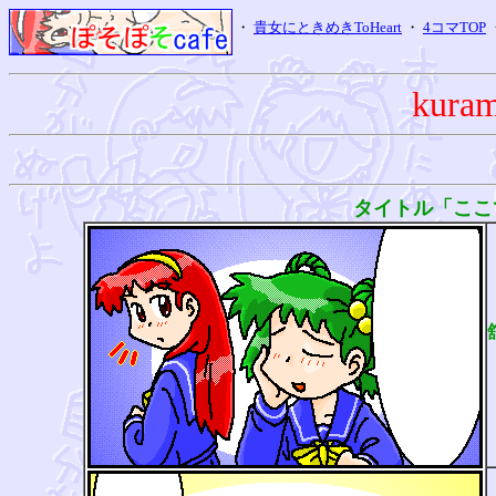
・
貴女にときめきToHeart
・
4コマTOP
kura
タイトル「ここ