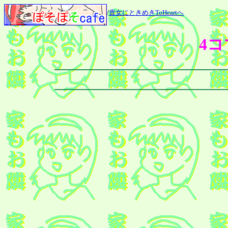
/
貴女にときめきToHeartへ
4