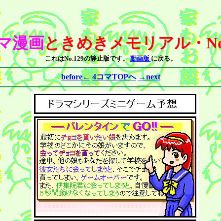
コマ漫画
ときめきメモリアル・No
これはNo.129の静止版です。
動画版
に戻る。
before←
4コマTOPへ
→next