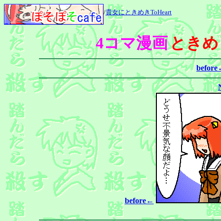
/
貴女にときめきToHeart
4コマ漫画
ときめき
befor
before←