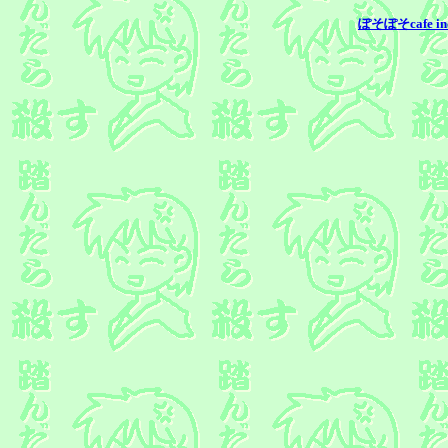
ぽそぽそcafe in