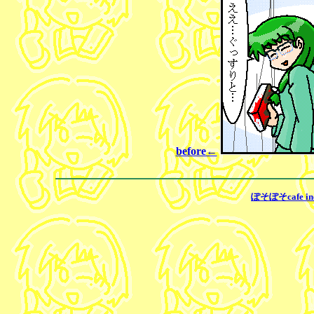
before←
ぽそぽそcafe in