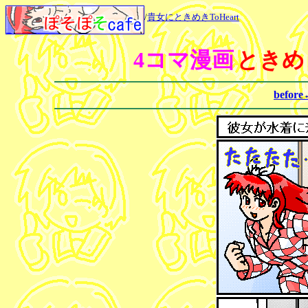
/
貴女にときめきToHeart
4コマ漫画
ときめき
befor