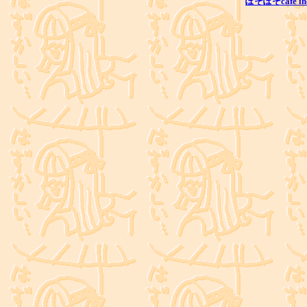
ぽそぽそcafe in