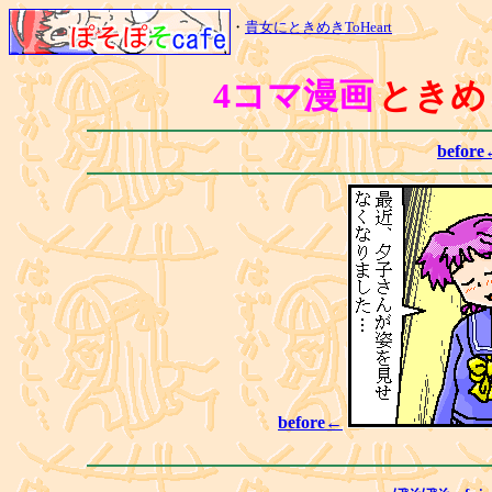
・
貴女にときめきToHeart
4コマ漫画
ときめき
befor
before←