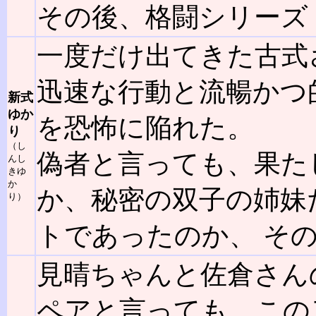
その後、格闘シリーズ「
一度だけ出てきた古式
迅速な行動と流暢かつ
新式
ゆか
を恐怖に陥れた。
り
（し
偽者と言っても、果た
んし
きゆ
か
か、秘密の双子の姉妹
り）
トであったのか、 そ
見晴ちゃんと佐倉さん
ペアと言っても、この