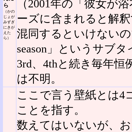
（2001年の「彼女が
ら
（かの
ーズに含まれると解釈
じょが
みずぎ
にきが
混同するといけないので
えた
ら）
season」というサブ
3rd、4thと続き毎
は不明。
ここで言う壁紙とは4
ことを指す。
数えてはいないが、お