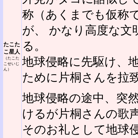
称（あくまでも仮称
が、 かなり高度な文
る。
たこた
こ星人
地球侵略に先駆け、
（たこた
こせいじ
ん）
ために片桐さんを拉
地球侵略の途中、突
けるが片桐さんの歌
そのお礼として地球