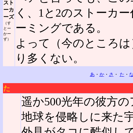
スト
く、1と2のストーカ
ーカ
ーズ
（す
ーミングである。
とー
かー
ず）
よって（今のところは
り多くない。
あ
・
か
・
さ
・
た
・
た
遥か500光年の彼方
地球を侵略しに来た
外見がタコに酷似し