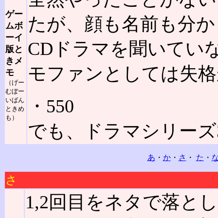
ゲー
たが、顔も名前も分か
ムボ
ーイ
CDドラマを聞いてい
版と
きメ
モファンとしては失格
モ
（げー
むぼー
・550
いばん
ときめ
も）
でも、ドラマシリーズ
あ
・
か
・
さ
・
た
・
さ
1,2回目をネタで落と