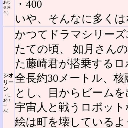
・400
あわ
せお
ち）
いや、そんなに多くは
かつてドラマシリーズ
たての頃、 如月さん
た藤崎君が搭乗するロ
全長約30メートル、
シオ
リー
ン
とし、目からビームを
（し
おり
宇宙人と戦うロボット
ー
ん）
絵は町を壊しているよ