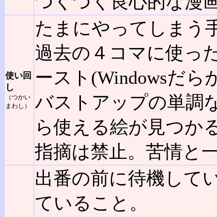
つくづく良心的な漫
たまにやってしまう
過去の４コマに使った絵
ースト(Windowsだ
使い回
し
バストアップの単調
（つかい
まわし）
ら使える絵が見つか
指摘は禁止。苦情と
出番の前に待機して
ていること。