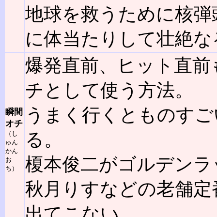
地球を救うために核弾
に体当たりして壮絶な
爆発直前、ヒット直前
チとして使う方法。
うまく行くとものすご
瞬間
オチ
る。
（し
ゅん
かん
榎本俊二がゴルデンラ
お
ち）
秋月りすなどの老舗定
出てこない。