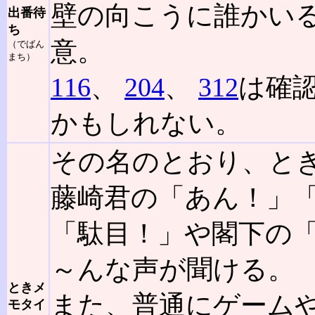
壁の向こうに誰かい
出番待
ち
意。
（でばん
まち）
116
、
204
、
312
は確
かもしれない。
その名のとおり、と
藤崎君の「あん！」
「駄目！」や閣下の
～んな声が聞ける。
ときメ
また、普通にゲーム
モタイ