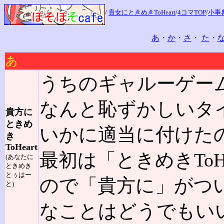
/
貴女にときめきToHeart
/
4コマTOP
/
小事典
あ
・
か
・
さ
・
た
・
あ
うちのギャルーゲー
なんと恥ずかしいタ
貴方に
ときめ
いかに適当に付けた
き
ToHeart
最初は「ときめきToH
(あなたに
ときめき
とぅはー
ので「貴方に」がつ
と)
なことはどうでもい