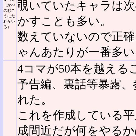
覗いていたキャラは次
（かべ
のむこ
うにだ
かすことも多い。
れかい
る）
数えていないので正確
ゃんあたりが一番多い
4コマが50本を越え
予告編、裏話等暴露、
れた。
これを作成している平成1
成間近だが何をやるか