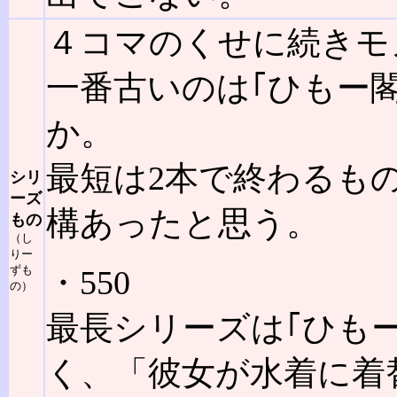
４コマのくせに続きモ
一番古いのは｢ひもー
か。
最短は2本で終わるも
シリ
ーズ
構あったと思う。
もの
（し
りー
ずも
・550
の）
最長シリーズは｢ひも
く、「彼女が水着に着