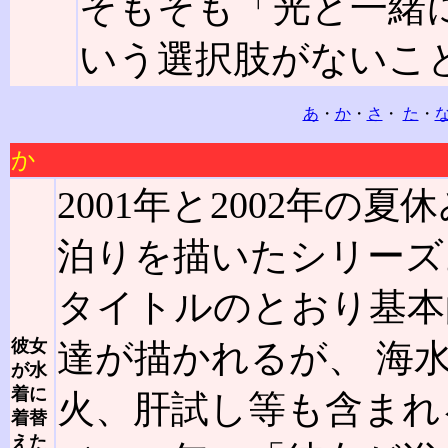
そもそも「光と一緒
いう選択肢がないこ
あ
・
か
・
さ
・
た
・
か
2001年と2002年
泊りを描いたシリーズ
タイトルのとおり基本
彼女
達が描かれるが、 海
が水
着に
火、肝試し等も含まれ
着替
えた