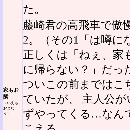
た。
藤崎君の高飛車で傲
2。（その1「は噂に
正しくは「ねぇ、家
に帰らない？」だっ
ついこの前まではこ
家もお
ていたが、 主人公
隣
（いえも
おとな
ずやってくる…なん
り）
こえる。