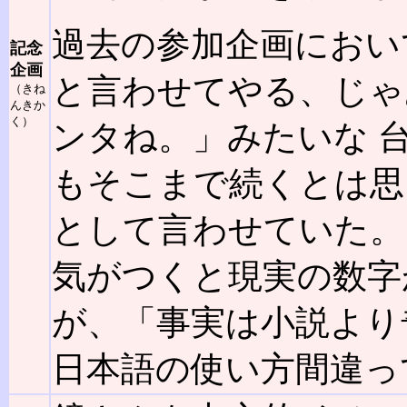
過去の参加企画におい
記念
企画
と言わせてやる、じゃ
（きね
んきか
く）
ンタね。」みたいな 
もそこまで続くとは思
として言わせていた。
気がつくと現実の数字
が、「事実は小説より
日本語の使い方間違っ