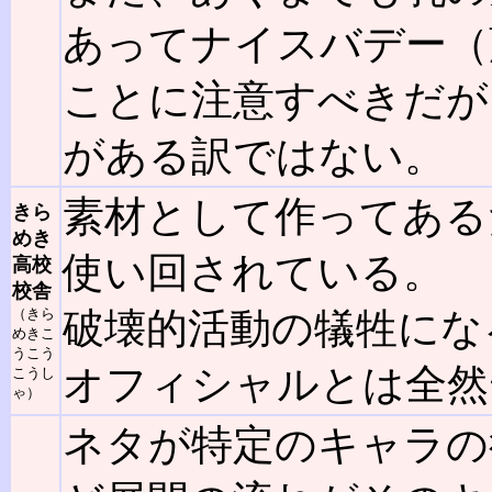
あってナイスバデー（
ことに注意すべきだが
がある訳ではない。
素材として作ってある
きら
めき
使い回されている。
高校
校舎
（きら
破壊的活動の犠牲にな
めきこ
うこう
オフィシャルとは全然
こうし
ゃ）
ネタが特定のキャラの