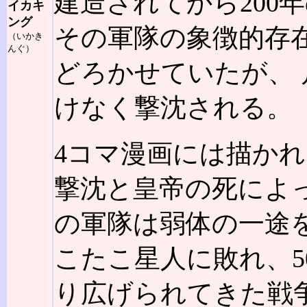
建造されてから200
イカキ
ング
その軍隊の象徴的存
（いかき
んぐ）
どろかせていたが、
けなく撃沈される。
4コマ漫画には描か
撃沈と皇帝の死によ
の軍隊は弱体の一途
こたこ星人に敗れ、5
り広げられてきた戦