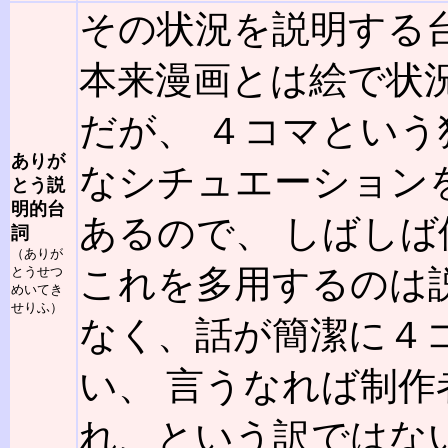
その状況を説明する
本来漫画とは絵で状
だが、 ４コマとい
ありが
なシチュエーション
とう説
明的台
あるので、 しばしば
詞
（ありが
これを多用するのは
とうせつ
めいてき
せりふ）
なく、話が簡潔に４
い、 言うなれば制
れ、という訳ではな