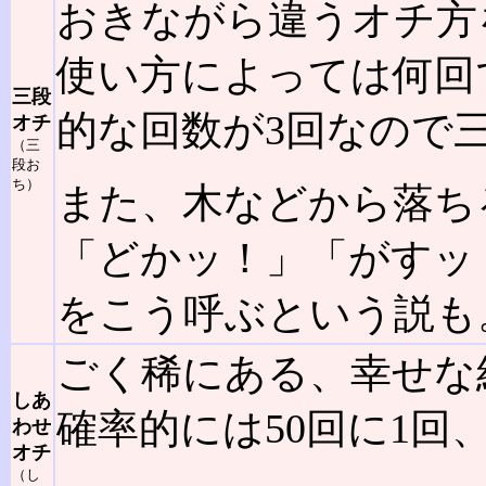
おきながら違うオチ方
使い方によっては何回
三段
的な回数が3回なので
オチ
（三
段お
ち）
また、木などから落ち
「どかッ！」「がすッ
をこう呼ぶという説も
ごく稀にある、幸せな
しあ
確率的には50回に1回
わせ
オチ
（し