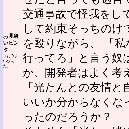
交通事故で怪我をし
して約束そっちのけ
お見舞
を殴りながら、 「
いビン
タ
行ってろ」と言う奴は
（おみま
いびん
た）
か、開発者はよく考
「光たんとの友情と
いいか分からなくな
ったのだろうか？