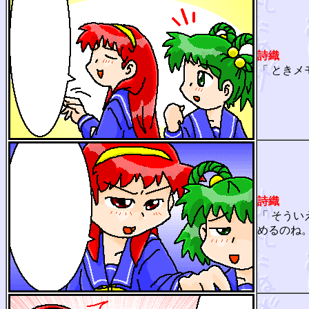
詩織
「 とき
詩織
「 そう
めるのね。