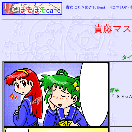
・
貴女にときめきToHeart
・
4コマTOP
・
貴藤マ
タイ
舘林
「 ＳＥ○