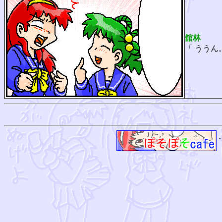
舘林
「 ううん