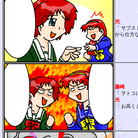
光
「 サブ
から仕方な
藤崎
「 ヲト
光
「 お高