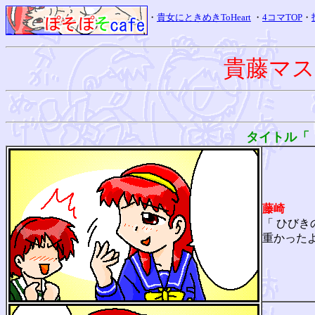
・
貴女にときめきToHeart
・
4コマTOP
・
貴藤マ
タイトル「
藤崎
「 ひび
重かったよ